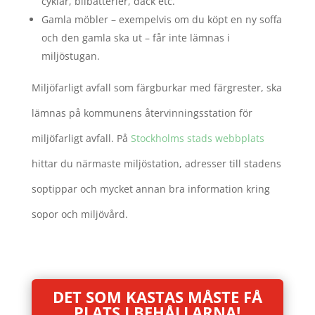
cyklar, bilbatterier, däck etc.
Gamla möbler – exempelvis om du köpt en ny soffa
och den gamla ska ut – får inte lämnas i
miljöstugan.
Miljöfarligt avfall som färgburkar med färgrester, ska
lämnas på kommunens återvinningsstation för
miljöfarligt avfall. På
Stockholms stads webbplats
hittar du närmaste miljöstation, adresser till stadens
soptippar och mycket annan bra information kring
sopor och miljövård.
DET SOM KASTAS MÅSTE FÅ
PLATS I BEHÅLLARNA!