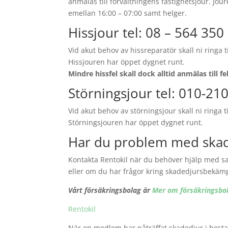
anmälas till förvaltningens fastighetsjour. Jou
emellan 16:00 – 07:00 samt helger.
Hissjour tel: 08 – 564 350
Vid akut behov av hissreparatör skall ni ringa ti
Hissjouren har öppet dygnet runt.
Mindre hissfel skall dock alltid anmälas till 
Störningsjour tel: 010-21
Vid akut behov av störningsjour skall ni ringa ti
Störningsjouren har öppet dygnet runt.
Har du problem med ska
Kontakta Rentokil när du behöver hjälp med sa
eller om du har frågor kring skadedjursbekä
Vårt försäkringsbolag är
Mer om försäkringsbo
Rentokil
När en medlem har påträffat skadedjur i bost