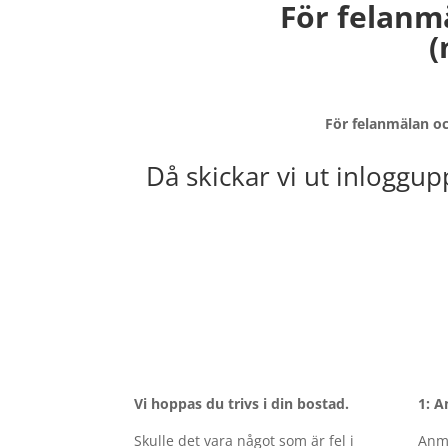
För felanm
(
För felanmälan och
Då skickar vi ut inloggup
Vi hoppas du trivs i din bostad.
1: A
Skulle det vara något som är fel i
Anmä