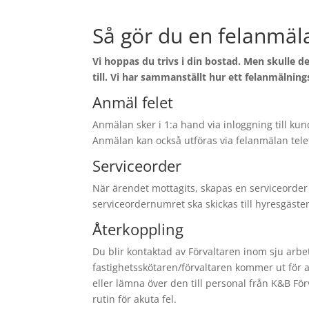
Så gör du en felanmäl
Vi hoppas du trivs i din bostad. Men skulle d
till. Vi har sammanställt hur ett felanmälni
Anmäl felet
Anmälan sker i 1:a hand via inloggning till ku
Anmälan kan också utföras via felanmälan telef
Serviceorder
När ärendet mottagits, skapas en serviceorde
serviceordernumret ska skickas till hyresgäs
Återkoppling
Du blir kontaktad av Förvaltaren inom sju arbe
fastighetsskötaren/förvaltaren kommer ut för a
eller lämna över den till personal från K&B Fö
rutin för akuta fel.