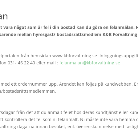
an
et vara något som är fel i din bostad kan du göra en felanmälan.
ngsärende mellan hyresgäst/ bostadsrättsmedlem,K&B Förvaltning 
ndportalen från hemsidan www.kbforvaltning.se. Inloggningsuppgifte
on 031- 46 22 40 eller mail :
felanmalan@kbforvaltning.se
r med ett ordernummer upp. Ärendet kan följas på kundwebben. En
ten/bostadsrättsmedlemmen.
tsdagar från det att du anmält felet hos deras kundtjänst eller kun
tt kontrollera det fel som ni felanmält. Ni måste inte vara hemma 
rvaltning dagarna innan besöket, enl. överenskommelse med fastigh