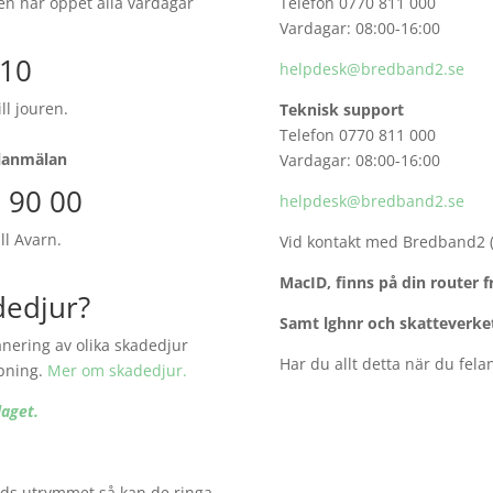
ren har öppet alla vardagar
Telefon 0770 811 000
Vardagar: 08:00-16:00
 10
helpdesk@bredband2.se
ll jouren.
Teknisk support
Telefon 0770 811 000
felanmälan
Vardagar: 08:00-16:00
0 90 00
helpdesk@bredband2.se
ll Avarn.
Vid kontakt med Bredband2 
MacID, finns på din router 
dedjur?
Samt lghnr och skatteverke
nering av olika skadedjur
Har du allt detta när du fel
mpning.
Mer om skadedjur.
laget.
ads utrymmet så kan de ringa