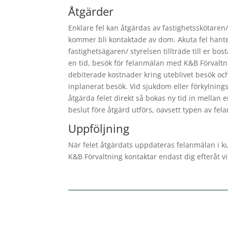
Åtgärder
Enklare fel kan åtgärdas av fastighetsskötaren/
kommer bli kontaktade av dom. Akuta fel hanter
fastighetsägaren/ styrelsen tillträde till er b
en tid, besök för felanmälan med K&B Förvaltnin
debiterade kostnader kring uteblivet besök och
inplanerat besök. Vid sjukdom eller förkylning
åtgärda felet direkt så bokas ny tid in mellan
beslut före åtgärd utförs, oavsett typen av fel
Uppföljning
När felet åtgärdats uppdateras felanmälan i ku
K&B Förvaltning kontaktar endast dig efteråt vi