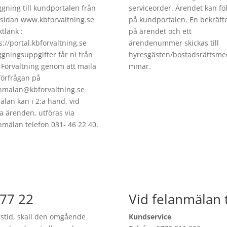
ggning till kundportalen från
serviceorder. Ärendet kan föl
idan www.kbforvaltning.se
på kundportalen. En bekräft
ktlänk :
på ärendet och ett
s://portal.kbforvaltning.se
ärendenummer skickas till
ggningsuppgifter får ni från
hyresgästen/bostadsrättsme
Förvaltning genom att maila
mmar.
förfrågan på
nmalan@kbforvaltning.se
lan kan i 2:a hand, vid
a ärenden, utföras via
nmälan telefon 031- 46 22 40.
 77 22
Vid felanmälan 
rstid, skall den omgående
Kundservice