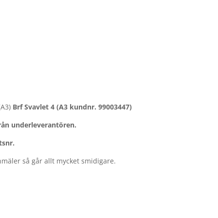
(A3)
Brf Svavlet 4 (A3 kundnr. 99003447)
från underleverantören.
tsnr.
anmäler så går allt mycket smidigare.