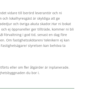
det vidare till berörd leverantör och ni
 och lokalhyresgäst är skyldiga att ge
skadedjur och övriga akuta skador.Har ni bokat
och ej öppnareller ger tillträde, kommer ni bli
 Förvaltning i god tid, senast en dag före
ren. Om fastighetsskötaren/ teknikern ej kan
. Fastighetsägare/ styrelsen kan behöva ta
förts eller om fler åtgärder är inplanerade.
tighetsbyggnaden du bor i.