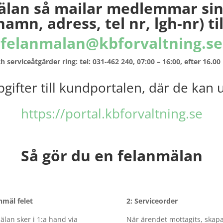
älan så mailar medlemmar sin
namn, adress, tel nr, lgh-nr) til
felanmalan@kbforvaltning.se
 serviceåtgärder ring: tel: 031-462 240, 07:00 – 16:00, efter 16.0
pgifter till kundportalen, där de kan u
https://portal.kbforvaltning.se
Så gör du en felanmälan
nmäl felet
2: Serviceorder
lan sker i 1:a hand via
När ärendet mottagits, skap