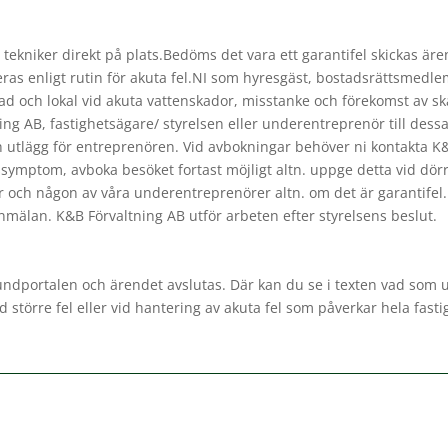
 tekniker direkt på plats.Bedöms det vara ett garantifel skickas ären
as enligt rutin för akuta fel.NI som hyresgäst, bostadsrättsmedlem
ostad och lokal vid akuta vattenskador, misstanke och förekomst av 
g AB, fastighetsägare/ styrelsen eller underentreprenör till dessa 
 utlägg för entreprenören. Vid avbokningar behöver ni kontakta K&B
ssymptom, avboka besöket fortast möjligt altn. uppge detta vid dör
 er och någon av våra underentreprenörer altn. om det är garantifel
anmälan. K&B Förvaltning AB utför arbeten efter styrelsens beslut.
ndportalen och ärendet avslutas. Där kan du se i texten vad som ut
d större fel eller vid hantering av akuta fel som påverkar hela fas