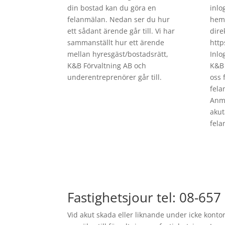
din bostad kan du göra en
inlo
felanmälan. Nedan ser du hur
hems
ett sådant ärende går till. Vi har
dire
sammanställt hur ett ärende
http
mellan hyresgäst/bostadsrätt,
Inlo
K&B Förvaltning AB och
K&B 
underentreprenörer går till.
oss 
fela
Anmä
akut
fela
Fastighetsjour tel: 08-657
Vid akut skada eller liknande under icke konto