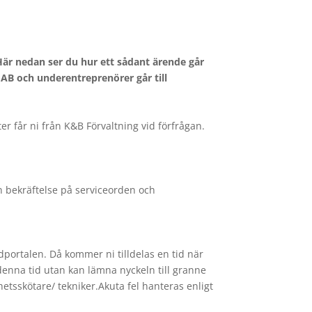
 Här nedan ser du hur ett sådant ärende går
AB och underentreprenörer går till
r får ni från K&B Förvaltning vid förfrågan.
 bekräftelse på serviceorden och
dportalen. Då kommer ni tilldelas en tid när
denna tid utan kan lämna nyckeln till granne
etsskötare/ tekniker.Akuta fel hanteras enligt