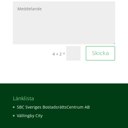
Skicka
=
4 + 2
Länklista
SBC Sveriges BostadsrättsCentrum AB
Vällingby City