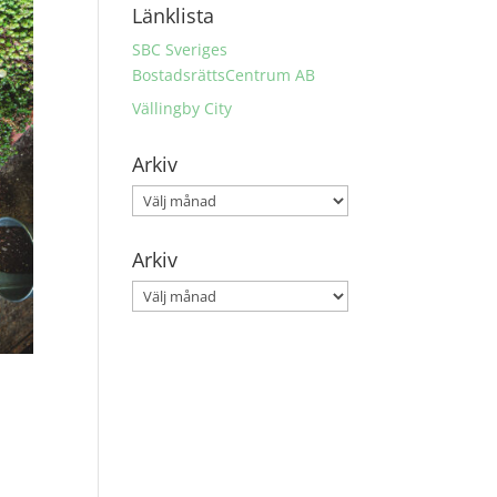
Länklista
SBC Sveriges
BostadsrättsCentrum AB
Vällingby City
Arkiv
Arkiv
Arkiv
Arkiv