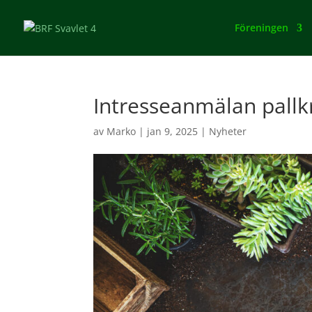
Föreningen
Intresseanmälan pallk
av
Marko
|
jan 9, 2025
|
Nyheter