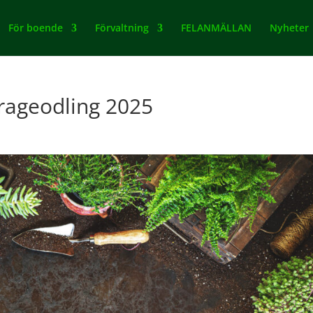
För boende
Förvaltning
FELANMÄLLAN
Nyheter
rageodling 2025