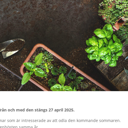
rån och med den stängs 27 april 2025.
lemmar som är intresserade av att odla den kommande sommaren.
 senhösten samma år.