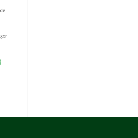
 de
ågor
8