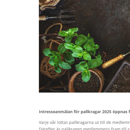
Intresseanmälan för pallkragar 2025 öppnas f
Varje vår lottas pallkragarna ut till de med
Därefter är pallkragen medlemmens fram till