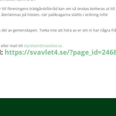
r till föreningens trädgårdsförråd kan om så önskas kvitteras ut till
återlämnas på hösten, när pallkragarna ställts i ordning inför
 ta del av gemenskapen. Tveka inte att höra av er om ni har några fr
ller mail till
styrelsen@svavlet4.se
.
N:
https://svavlet4.se/?page_id=246