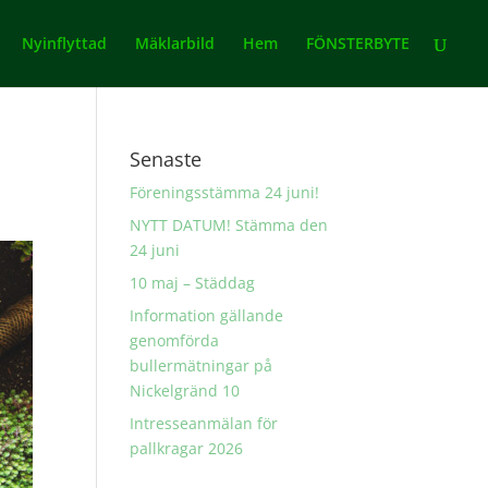
Nyinflyttad
Mäklarbild
Hem
FÖNSTERBYTE
Senaste
Föreningsstämma 24 juni!
NYTT DATUM! Stämma den
24 juni
10 maj – Städdag
Information gällande
genomförda
bullermätningar på
Nickelgränd 10
Intresseanmälan för
pallkragar 2026