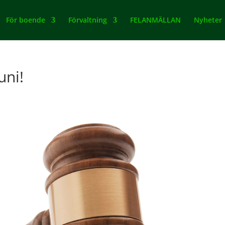
För boende
Förvaltning
FELANMÄLLAN
Nyheter
uni!