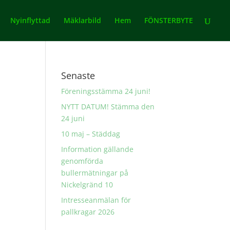
Nyinflyttad
Mäklarbild
Hem
FÖNSTERBYTE
Senaste
Föreningsstämma 24 juni!
NYTT DATUM! Stämma den
24 juni
10 maj – Städdag
Information gällande
genomförda
bullermätningar på
Nickelgränd 10
Intresseanmälan för
pallkragar 2026