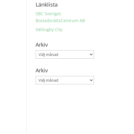
Länklista
SBC Sveriges
BostadsrättsCentrum AB
Vällingby City
Arkiv
Arkiv
Arkiv
Arkiv