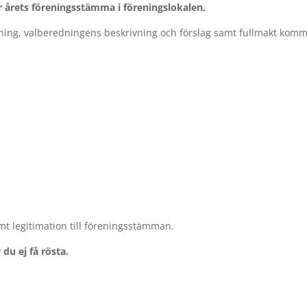
ör årets föreningsstämma i föreningslokalen.
rdning, valberedningens beskrivning och förslag samt fullmakt kom
mt legitimation till föreningsstämman.
du ej få rösta.