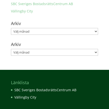
SBC Sveriges BostadsrättsCentrum AB
Vällingby City
Arkiv
Arkiv
Arkiv
Arkiv
Länklista
SBC Sveriges BostadsrättsCentrum AB
Vällingby City