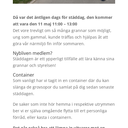
Då var det äntligen dags för städdag, den kommer
att vara den 11 maj 11:00 – 13:00
Det vore trevligt om så många grannar som möjligt,
ung som gammal, kunde träffas och hjälpas åt att
göra vår närmiljö fin inför sommaren.
Nybliven medlem?
Städdagen är ett ypperligt tillfälle att lära känna sina
grannar och styrelsen!
Container
Som vanligt har vi tagit in en container där du kan
slänga de grovsopor du samlat på dig sedan senaste
städdagen.
De saker som inte hör hemma i respektive utrymmen
ber vi er själva omgående flytta till ert personliga
förråd, eller kasta i containern.
Det går också bra att lämna in vitvaror mot en