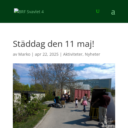
Städdag den 11 maj!
av
Marko
|
apr 22, 2025
|
Aktiviteter
,
Nyheter