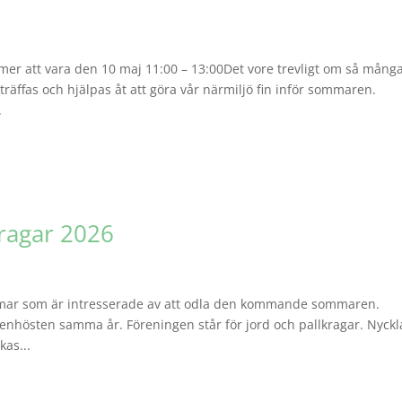
mer att vara den 10 maj 11:00 – 13:00Det vore trevligt om så mång
äffas och hjälpas åt att göra vår närmiljö fin inför sommaren.
.
kragar 2026
lemmar som är intresserade av att odla den kommande sommaren.
enhösten samma år. Föreningen står för jord och pallkragar. Nyckl
kas...