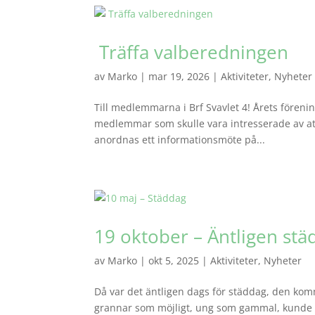
Träffa valberedningen
av
Marko
|
mar 19, 2026
|
Aktiviteter
,
Nyheter
Till medlemmarna i Brf Svavlet 4! Årets föreni
medlemmar som skulle vara intresserade av att
anordnas ett informationsmöte på...
19 oktober – Äntligen stä
av
Marko
|
okt 5, 2025
|
Aktiviteter
,
Nyheter
Då var det äntligen dags för städdag, den kom
grannar som möjligt, ung som gammal, kunde tr