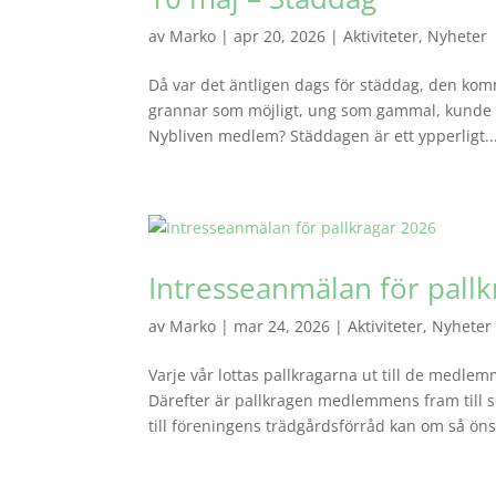
av
Marko
|
apr 20, 2026
|
Aktiviteter
,
Nyheter
Då var det äntligen dags för städdag, den kom
grannar som möjligt, ung som gammal, kunde tr
Nybliven medlem? Städdagen är ett ypperligt..
Intresseanmälan för pall
av
Marko
|
mar 24, 2026
|
Aktiviteter
,
Nyheter
Varje vår lottas pallkragarna ut till de med
Därefter är pallkragen medlemmens fram till s
till föreningens trädgårdsförråd kan om så öns