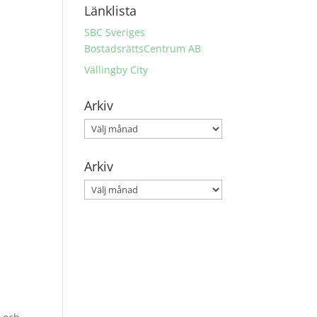
Länklista
SBC Sveriges
BostadsrättsCentrum AB
Vällingby City
Arkiv
Arkiv
Arkiv
Arkiv