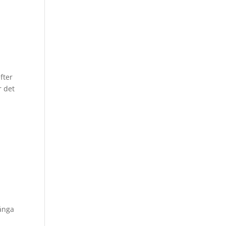
fter
r det
många