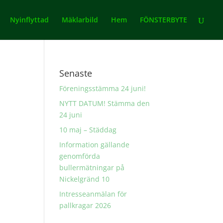
Nyinflyttad
Mäklarbild
Hem
FÖNSTERBYTE
Senaste
Föreningsstämma 24 juni!
NYTT DATUM! Stämma den
24 juni
10 maj – Städdag
Information gällande
genomförda
bullermätningar på
Nickelgränd 10
Intresseanmälan för
pallkragar 2026