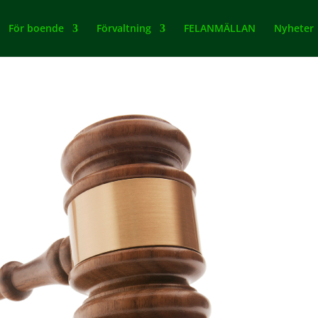
För boende
Förvaltning
FELANMÄLLAN
Nyheter