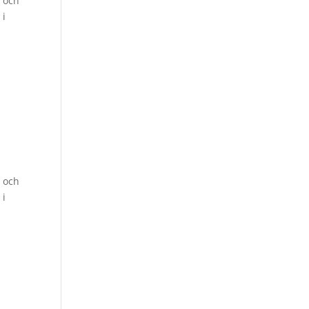
g och
 i
g och
 i