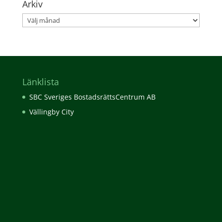
Arkiv
Arkiv
Länklista
SBC Sveriges BostadsrättsCentrum AB
Vällingby City