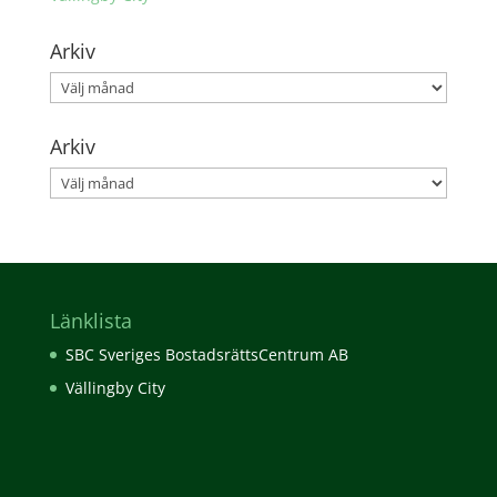
Arkiv
Arkiv
Arkiv
Arkiv
Länklista
SBC Sveriges BostadsrättsCentrum AB
Vällingby City