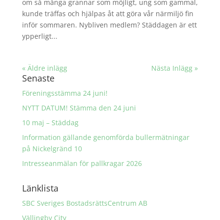
om så många grannar som möjligt, ung som gammal,
kunde träffas och hjälpas åt att göra vår närmiljö fin
inför sommaren. Nybliven medlem? Städdagen är ett
ypperligt...
« Äldre inlägg
Nästa Inlägg »
Senaste
Föreningsstämma 24 juni!
NYTT DATUM! Stämma den 24 juni
10 maj – Städdag
Information gällande genomförda bullermätningar
på Nickelgränd 10
Intresseanmälan för pallkragar 2026
Länklista
SBC Sveriges BostadsrättsCentrum AB
Vällingby City