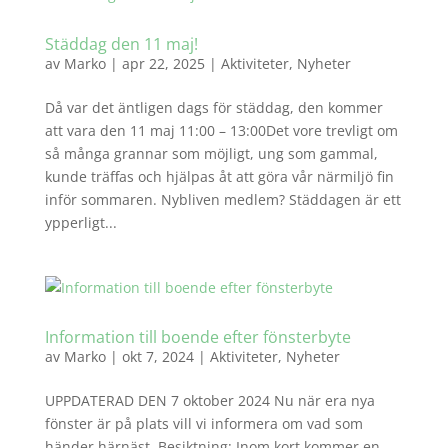
Städdag den 11 maj!
av
Marko
|
apr 22, 2025
|
Aktiviteter
,
Nyheter
Då var det äntligen dags för städdag, den kommer
att vara den 11 maj 11:00 – 13:00Det vore trevligt om
så många grannar som möjligt, ung som gammal,
kunde träffas och hjälpas åt att göra vår närmiljö fin
inför sommaren. Nybliven medlem? Städdagen är ett
ypperligt...
Information till boende efter fönsterbyte
av
Marko
|
okt 7, 2024
|
Aktiviteter
,
Nyheter
UPPDATERAD DEN 7 oktober 2024 Nu när era nya
fönster är på plats vill vi informera om vad som
händer härnäst. Besiktning: Inom kort kommer en